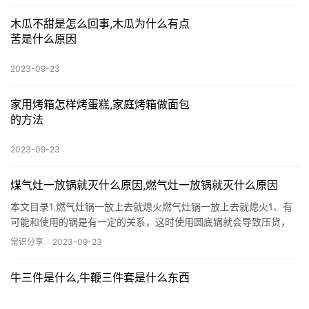
木瓜不甜是怎么回事,木瓜为什么有点
苦是什么原因
2023-09-23
家用烤箱怎样烤蛋糕,家庭烤箱做面包
的方法
2023-09-23
煤气灶一放锅就灭什么原因,燃气灶一放锅就灭什么原因
本文目录1.燃气灶锅一放上去就熄火燃气灶锅一放上去就熄火1、有
可能和使用的锅是有一定的关系，这时使用圆底锅就会导致压货，
从而出现火苗无法有效燃烧到热电感应针，这种情况就会发生燃气
常识分享
2023-09-23
灶锅一放上去就熄火。2、如果电池没电也会导致燃气灶放过后就熄
火的现象发生。3、要查看是不是因为挡板没有…
牛三件是什么,牛鞭三件套是什么东西