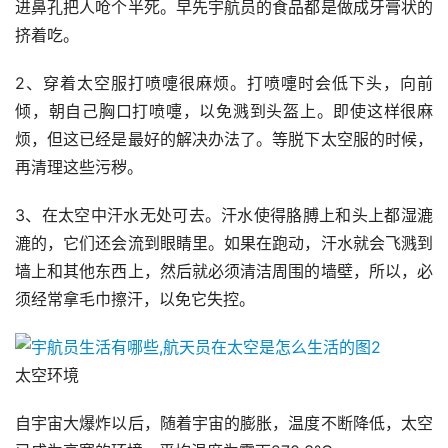
进鼻孔把人呛个半死。早先宇航员的食品都是做成牙膏状的
挤着吃。
2、穿着太空服打喷嚏很麻烦。打喷嚏时会低下头，向前
倾，朝自己胸口打喷嚏，以免溅到头盔上。即使这样很麻
烦，但这已经是最好的解决办法了。等脱下太空服的时候，
再清理这些污秽。
3、在太空中汗水无处可去。汗水使得胳膊上和头上都湿漉
漉的，它们还会流到眼睛里。如果在跑动，汗水就会飞溅到
墙上和其他东西上，然后就必须清洁周围的墙壁，所以，必
须经常拿毛巾擦汗，以免它失控。
太空环境
自宇宙大爆炸以后，随着宇宙的膨胀，温度不断降低，太空