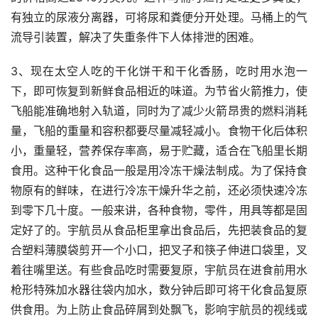
有独立的尿液分离器，可将尿和粪便分开处理。马桶上的气
流导引装置，解决了失重条件下人体排泄的困难。
3、现在太空人吃的干化饼干和干化香肠，吃时用水泡一
下，即可恢复到新鲜食品相近的味道。为节省火箭推力，使
飞船能准确地射入轨道，同时为了减少火箭昂贵的燃料消耗
量，飞船的重量和容积都要尽量减轻减小。食物干化后体积
小，重量轻，营养保存率高，易于贮藏，适合在飞船里长期
食用。这种干化食品一般是用冷冻干燥法制成。为了保持食
物原有的鲜味，在进行冷冻干燥升华之前，还必须快速冷冻
到零下几十度。一般来讲，各种食物，零件，用具等都是固
定好了的。宇航员从食品柜里拿出食品后，先把装食品的复
合塑料薄膜袋剪开一个小口，把叉子和筷子伸进口袋里，叉
着往嘴里送。有些食品吃时需要复原，宇航员在进食前用水
枪形特殊加水器往袋内加水，数分钟后即可将干化食品复原
供食用。为上防止食品碎屑到处飘飞，影响宇航员的视线或