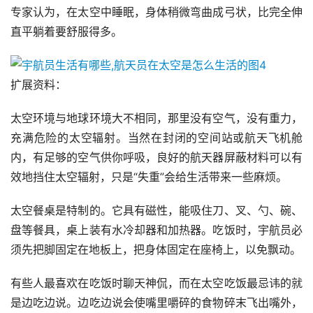
专家认为，在太空中睡眠，身体稍微弯曲成弓状，比完全伸
直平躺着要舒服得多。
扩展资料：
太空环境与地球环境大不相同，那里没有空气，没有重力，
充满危险的太空辐射。当然在封闭的空间站或航天飞机舱
内，有足够的空气供你呼吸，良好的航天器屏蔽材料可以有
效地挡住太空辐射，只是“失重”会给生活带来一些麻烦。
太空餐桌是特制的。它具有磁性，能吸住刀、叉、勺、碗、
盘等餐具，桌上装有水冷却器和加热器。吃饭时，宇航员必
须先把脚固定在地板上，把身体固定在座椅上，以免飘动。
有些人最喜欢在吃饭时聊天神侃，而在太空吃饭最忌讳的就
是边吃边说。边吃边说会使嘴里嚼碎的食物碎末飞出嘴外，