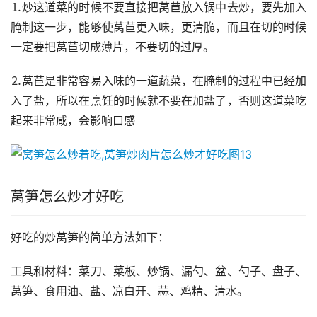
⒈炒这道菜的时候不要直接把莴苣放入锅中去炒，要先加入
腌制这一步，能够使莴苣更入味，更清脆，而且在切的时候
一定要把莴苣切成薄片，不要切的过厚。
⒉莴苣是非常容易入味的一道蔬菜，在腌制的过程中已经加
入了盐，所以在烹饪的时候就不要在加盐了，否则这道菜吃
起来非常咸，会影响口感
莴笋怎么炒才好吃
好吃的炒莴笋的简单方法如下：
工具和材料：菜刀、菜板、炒锅、漏勺、盆、勺子、盘子、
莴笋、食用油、盐、凉白开、蒜、鸡精、清水。