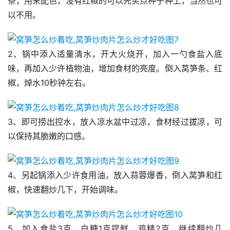
条，用来配色，没有红椒的可以先买点种子种上，当然也可
以不用。
2、锅中添入适量清水，开大火烧开，加入一勺食盐入底
味，再加入少许植物油，增加食材的亮度。倒入莴笋条、红
椒，焯水10秒钟左右。
3、即可捞出控水，放入凉水盆中过凉，食材经过拔凉，可
以保持其脆嫩的口感。
4、另起锅添入少许食用油，放入蒜蓉爆香，倒入莴笋和红
椒，快速翻炒几下，开始调味。
5、加入食盐3克，白糖1克提鲜，鸡精2克，继续翻炒几