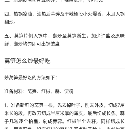
三、蒜剥皮后切片或切碎，干辣椒洗净，切小段。
四、热锅凉油，油热后蒜碎及干辣椒段小火爆香，木耳入锅
翻炒。
五、莴笋片倒入锅中，翻炒至莴笋断生，加少许盐及原味
鲜，翻炒均匀即可出锅装盘
莴笋怎么炒最好吃
炒莴笋最好吃的方法如下：
准备材料：莴笋、红椒、蒜、淀粉
1、准备新鲜的莴笋一根，先去掉叶子，削去外皮，切成7厘
米长的段，再改刀切成半厘米厚的薄皮，最后切成长条。蒜
子几粒逐个拍扁，剁成蒜蓉。红椒半个去籽，同样切成长