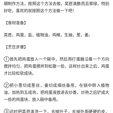
细制作方法，按照这个方法去做，莴苣清脆而且翠绿，特别
好吃，喜欢的就按照这个方法做一下吧！
【食材准备】
莴苣，鸡蛋，盐，植物油，鸡精，生抽，葱，姜。
【烹饪步骤】
①首先把鸡蛋放入一个碗中，然后用打蛋器沿着一个方向
搅拌均匀，把鸡蛋搅拌到松散一些，这样炒出来之后，鸡蛋
才比较松软成块。
②把小葱切成葱丝，姜切成细丝备用，在锅中倒入植物
油，加热到五成热，把鸡蛋液放进去炒香，炒熟之后铲成大
一些的鸡蛋块，放入碗中备用。
③这时把莴苣清洗一下，去掉叶子，去掉外面硬硬的皮，