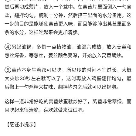
然后再切成薄片，放入一个盆中。在莴苣片里面倒入一勺食
盐，翻拌均匀，腌制十分钟，然后控干里面的水分备用。这
一步的目的是能够使莴苣更入味，而且能够腌出莴苣里面多
余的水分，这样吃起来会更加清脆。
④另起油锅，多倒一点植物油，油温六成热，放入姜丝和
葱丝爆香，等葱丝，姜丝颜色变深，开始放入莴苣煸炒。
⑤莴苣本身生着都可以吃，所以炒的时间不宜过长，大概
大火炒30秒左右就可以了，这时再放入鸡蛋翻拌均匀，最
后撒上一勺鸡精来提味，翻拌均匀之后就可以出锅啦。
这样一道非常好吃的莴苣炒蛋就炒好了，莴苣非常翠绿，而
且吃起来很清脆，喜欢就做来试试吧。
【烹饪小提示】