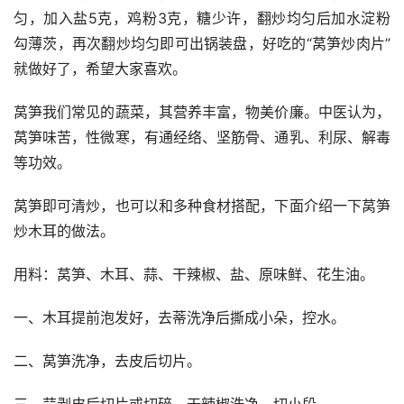
匀，加入盐5克，鸡粉3克，糖少许，翻炒均匀后加水淀粉
勾薄茨，再次翻炒均匀即可出锅装盘，好吃的“莴笋炒肉片”
就做好了，希望大家喜欢。
莴笋我们常见的蔬菜，其营养丰富，物美价廉。中医认为，
莴笋味苦，性微寒，有通经络、坚筋骨、通乳、利尿、解毒
等功效。
莴笋即可清炒，也可以和多种食材搭配，下面介绍一下莴笋
炒木耳的做法。
用料：莴笋、木耳、蒜、干辣椒、盐、原味鲜、花生油。
一、木耳提前泡发好，去蒂洗净后撕成小朵，控水。
二、莴笋洗净，去皮后切片。