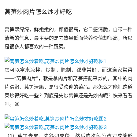
莴笋炒肉片怎么炒才好吃
莴笋翠绿绿，鲜嫩嫩的，颜值很高，它口感清脆，自带一种
清新的气息，最主要的是它热量低而营养价值却很高，所以
是很多人都喜欢的一种蔬菜。
它可以拿来凉拌，炒制，腌制，都非常好，而这道家常菜
——“莴笋肉片”，就是拿肉片和莴笋搭配来炒的，其中的肉
片滑嫩，莴笋清脆，是很受欢迎的菜品。那怎么才能把这道
菜炒得好吃一些？到底是先炒莴笋还是先炒肉呢？快来看看
吧。😀
（1）莴笋去皮，先斜切成段，然后依次每段改刀成菱形