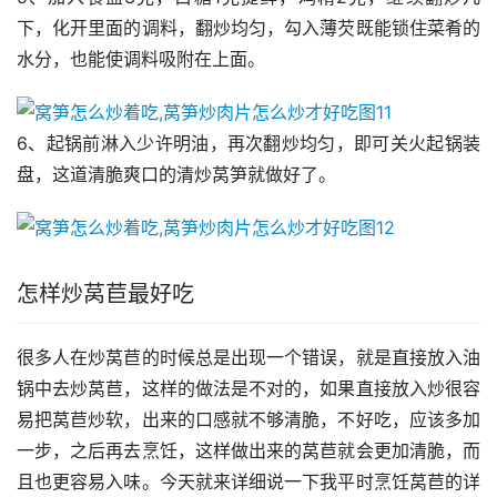
下，化开里面的调料，翻炒均匀，勾入薄芡既能锁住菜肴的
水分，也能使调料吸附在上面。
6、起锅前淋入少许明油，再次翻炒均匀，即可关火起锅装
盘，这道清脆爽口的清炒莴笋就做好了。
怎样炒莴苣最好吃
很多人在炒莴苣的时候总是出现一个错误，就是直接放入油
锅中去炒莴苣，这样的做法是不对的，如果直接放入炒很容
易把莴苣炒软，出来的口感就不够清脆，不好吃，应该多加
一步，之后再去烹饪，这样做出来的莴苣就会更加清脆，而
且也更容易入味。今天就来详细说一下我平时烹饪莴苣的详