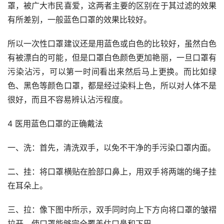
罩，被广大市民喜爱，这两者主要的区别在于其过滤的效果
有所差别，一般蓝色口罩的效果比较好。
所以一次性口罩建议还是用蓝色或白色的比较好，虽然白色
有被漂白的可能，但是口罩白色颜色更加艳丽，一旦口罩有
污染沾污，可以第一时间看出来然后马上更换。而比如绿
色、黑色等颜色口罩，都是经过染料上色，所以对人体不是
很好，而且不容易辨认沾污程度。
4 医用蓝色口罩的正确戴法
一、洗：首先，清洗双手，以免不干净的手污染口罩内面。
二、挂：将口罩横贴在脸部口鼻上，用双手将两端的绳子挂
在耳朵上。
三、拉：像下图中所示，双手同时向上下方向将口罩的皱褶
拉开，使口罩能够完全覆盖住口鼻和下巴。